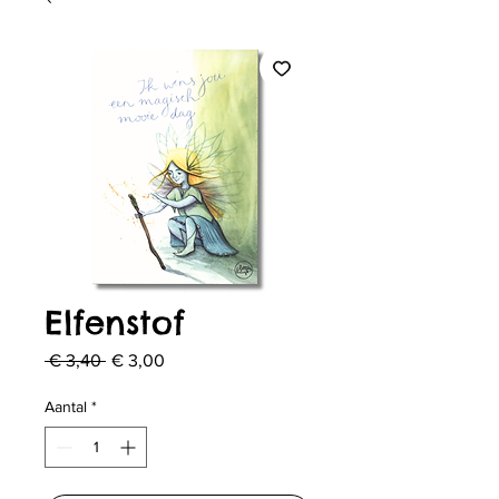
Elfenstof
Normale
Verkoopprijs
 € 3,40 
€ 3,00
prijs
Aantal
*