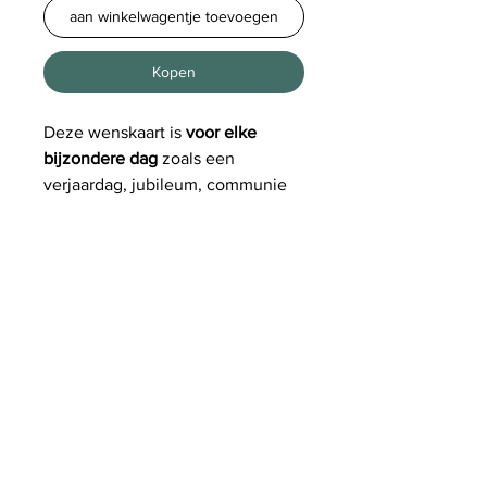
aan winkelwagentje toevoegen
Kopen
Deze wenskaart is
voor elke
bijzondere dag
zoals een
verjaardag, jubileum, communie
of lentefeest, ...
of om elke
gewone dag een tikkeltje
bijzonder te maken voor iemand!
De wenskaart is gedrukt op
aquarel papier.
Formaat
: A6 -
enkel
- met enveloppe.
Algemene voorwaarden
|