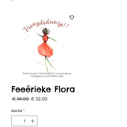
Feeërieke Flora
Normale
Verkoopprijs
 € 34,00 
€ 32,00
prijs
Aantal
*