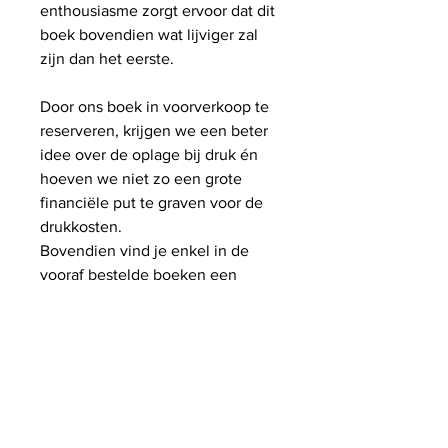
enthousiasme zorgt ervoor dat dit
boek bovendien wat lijviger zal
zijn dan het eerste.
Door ons boek in voorverkoop te
reserveren, krijgen we een beter
idee over de oplage bij druk én
hoeven we niet zo een grote
financiële put te graven voor de
drukkosten.
Bovendien vind je enkel in de
vooraf bestelde boeken een
geïllustreerd,
feeëriek
bonusverhaal
dat geluk brengt…
Benieuwd? Alvast een grote
dankjewel om in voorverkoop te
bestellen en zo Feeërieke Flora
mogelijk te maken! (Ps. Denk
gerust ook al aan de