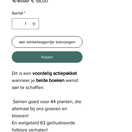
Normale
Verkoopprijs
 € 61,00 
€ 58,00
prijs
Aantal
*
aan winkelwagentje toevoegen
Kopen
Dit is een
voordelig actiepakket
wanneer je
beide boeken
wenst
aan te schaffen.
Samen goed voor 44 planten, die
allemaal bij ons groeien en
bloeien!
En welgeteld 63 geïllustreerde
folklore verhalen!